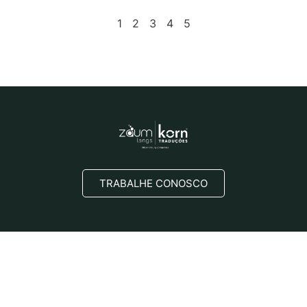
1
2
3
4
5
TRABALHE CONOSCO