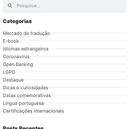
Categorias
Mercado de tradução
E-book
Idiomas estrangeiros
Coronavírus
Open Banking
LGPD
Destaque
Dicas e curiosidades
Datas comemorativas
Língua portuguesa
Certificações internacionais
Posts Recentes