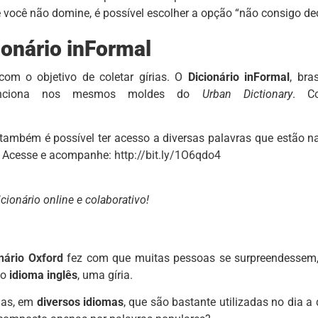
você não domine, é possível escolher a opção “não consigo dec
ionário inFormal
com o objetivo de coletar gírias. O
Dicionário inFormal
, bras
 funciona nos mesmos moldes do
Urban Dictionary
. Co
 também é possível ter acesso a diversas palavras que estão n
s. Acesse e acompanhe:
http://bit.ly/1O6qdo4
cionário online e colaborativo!
nário Oxford
fez com que muitas pessoas se surpreendessem,
do
idioma inglês
, uma gíria.
rias, em
diversos idiomas
, que são bastante utilizadas no dia a 