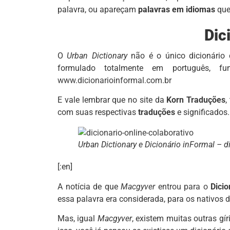
palavra, ou apareçam
palavras em idiomas
que 
Dic
O
Urban Dictionary
não é o único dicionário 
formulado totalmente em português,
www.dicionarioinformal.com.br
E vale lembrar que no site da
Korn Traduções
,
com suas respectivas
traduções
e significado
Urban Dictionary e Dicionário inFormal – di
[:en]
A notícia de que
Macgyver
entrou para o
Dicio
essa palavra era considerada, para os nativos 
Mas, igual
Macgyver
, existem muitas outras gí