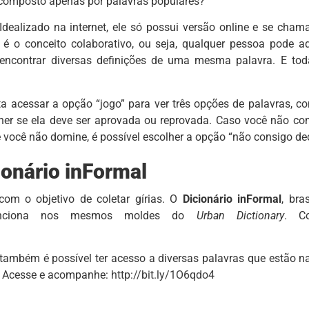
o composto apenas por palavras populares?
 Idealizado na internet, ele só possui versão online e se cha
 é o conceito colaborativo, ou seja, qualquer pessoa pode ad
encontrar diversas definições de uma mesma palavra. E tod
 acessar a opção “jogo” para ver três opções de palavras, c
olher se ela deve ser aprovada ou reprovada. Caso você não co
você não domine, é possível escolher a opção “não consigo dec
ionário inFormal
com o objetivo de coletar gírias. O
Dicionário inFormal
, bras
 funciona nos mesmos moldes do
Urban Dictionary
. Co
 também é possível ter acesso a diversas palavras que estão n
s. Acesse e acompanhe:
http://bit.ly/1O6qdo4