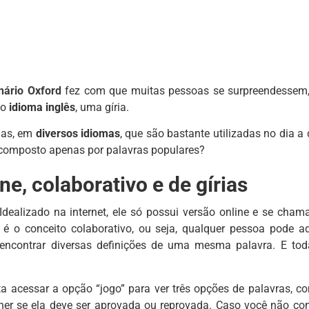
nário Oxford
fez com que muitas pessoas se surpreendessem,
do
idioma inglês
, uma gíria.
rias, em
diversos idiomas
, que são bastante utilizadas no dia a 
o composto apenas por palavras populares?
ne, colaborativo e de gírias
 Idealizado na internet, ele só possui versão online e se cha
 é o conceito colaborativo, ou seja, qualquer pessoa pode ad
encontrar diversas definições de uma mesma palavra. E tod
 acessar a opção “jogo” para ver três opções de palavras, c
olher se ela deve ser aprovada ou reprovada. Caso você não co