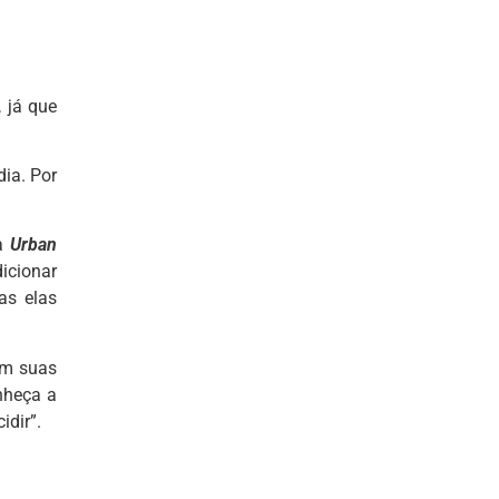
 já que
dia. Por
ma
Urban
icionar
as elas
om suas
nheça a
idir”.