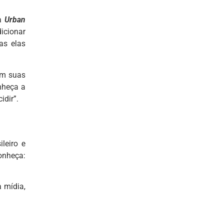
ma
Urban
icionar
as elas
om suas
nheça a
idir”.
ileiro e
nheça:
a mídia,