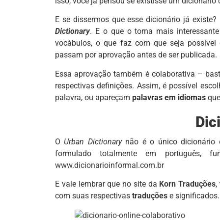
isso, você já pensou se existisse um dicionári
E se dissermos que esse dicionário já existe?
Dictionary
. E o que o torna mais interessante
vocábulos, o que faz com que seja possível 
passam por aprovação antes de ser publicada.
Essa aprovação também é colaborativa – basta
respectivas definições. Assim, é possível esc
palavra, ou apareçam
palavras em idiomas
que 
Dic
O
Urban Dictionary
não é o único dicionário 
formulado totalmente em português,
www.dicionarioinformal.com.br
E vale lembrar que no site da
Korn Traduções
,
com suas respectivas
traduções
e significado