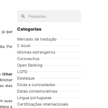
Categorias
 já que
Mercado de tradução
E-book
dia. Por
Idiomas estrangeiros
Coronavírus
Open Banking
LGPD
ma
Urban
Destaque
icionar
Dicas e curiosidades
as elas
Datas comemorativas
Língua portuguesa
om suas
Certificações internacionais
nheça a