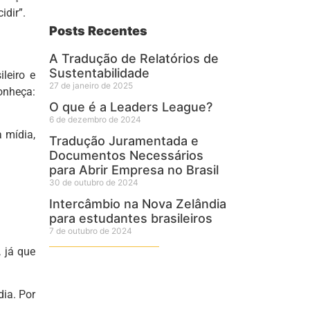
idir”.
Posts Recentes
A Tradução de Relatórios de
Sustentabilidade
ileiro e
27 de janeiro de 2025
nheça:
O que é a Leaders League?
6 de dezembro de 2024
a mídia,
Tradução Juramentada e
Documentos Necessários
para Abrir Empresa no Brasil
30 de outubro de 2024
Intercâmbio na Nova Zelândia
para estudantes brasileiros
7 de outubro de 2024
 já que
dia. Por