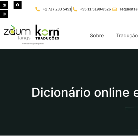
+1 727 233 5451
+55 11 5199-8526
requests@
Sobre
Tradução
Dicionário online 