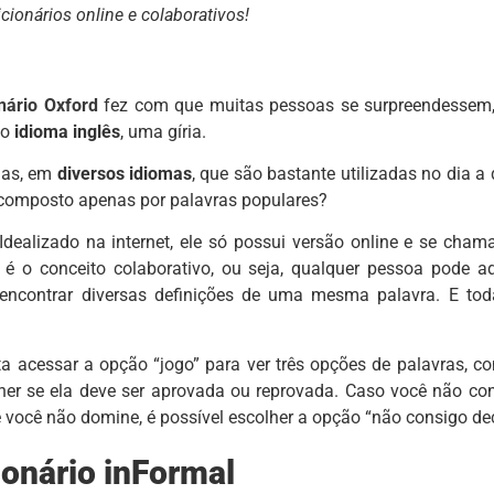
cionários online e colaborativos!
nário Oxford
fez com que muitas pessoas se surpreendessem,
do
idioma inglês
, uma gíria.
rias, em
diversos idiomas
, que são bastante utilizadas no dia a 
o composto apenas por palavras populares?
 Idealizado na internet, ele só possui versão online e se cha
 é o conceito colaborativo, ou seja, qualquer pessoa pode ad
encontrar diversas definições de uma mesma palavra. E tod
 acessar a opção “jogo” para ver três opções de palavras, c
olher se ela deve ser aprovada ou reprovada. Caso você não co
você não domine, é possível escolher a opção “não consigo dec
ionário inFormal