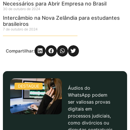
Necessários para Abrir Empresa no Brasil
30 de outubro de 2024
Intercâmbio na Nova Zelândia para estudantes
brasileiros
7 de outubro de 2024
Compartilhar:
DESTAQUE
Áudios do
WhatsApp podem
ser valiosas provas
digitais em
processos judiciais,
como divórcios ou
disputas contratuais.