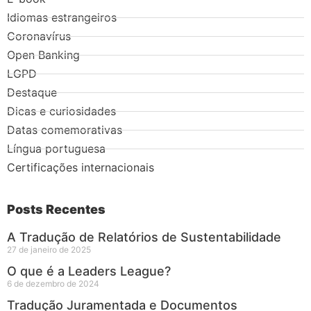
Idiomas estrangeiros
Coronavírus
Open Banking
LGPD
Destaque
Dicas e curiosidades
Datas comemorativas
Língua portuguesa
Certificações internacionais
Posts Recentes
A Tradução de Relatórios de Sustentabilidade
27 de janeiro de 2025
O que é a Leaders League?
6 de dezembro de 2024
Tradução Juramentada e Documentos