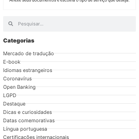
Categorias
Mercado de tradução
E-book
Idiomas estrangeiros
Coronavírus
Open Banking
LGPD
Destaque
Dicas e curiosidades
Datas comemorativas
Língua portuguesa
Certificações internacionais