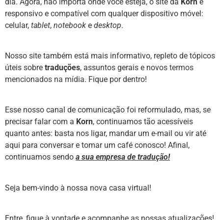
dia. Agora, não importa onde você esteja, o site da
Korn
é
responsivo e compatível com qualquer dispositivo móvel:
celular,
tablet
,
notebook
e
desktop
.
Nosso site também está mais informativo, repleto de tópicos
úteis sobre
traduções
, assuntos gerais e novos
termos
mencionados na mídia
. Fique por dentro!
Esse nosso canal de comunicação foi reformulado, mas, se
precisar falar com a
Korn
, continuamos tão acessíveis
quanto antes: basta nos ligar, mandar um e-mail ou vir até
aqui para conversar e tomar um café conosco! Afinal,
continuamos sendo
a sua empresa de tradução
!
Seja bem-vindo à nossa nova casa virtual!
Entre, fique à vontade e acompanhe as nossas atualizações!