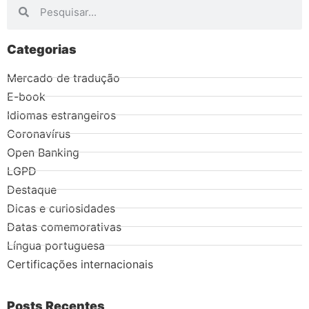
Categorias
Mercado de tradução
E-book
Idiomas estrangeiros
Coronavírus
Open Banking
LGPD
Destaque
Dicas e curiosidades
Datas comemorativas
Língua portuguesa
Certificações internacionais
Posts Recentes