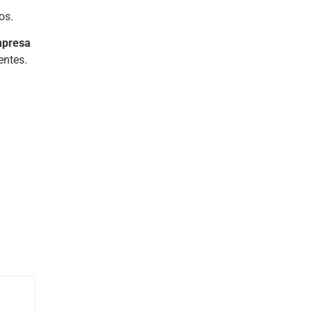
os.
presa
entes.