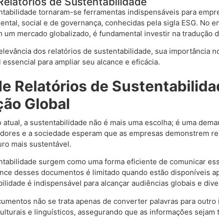
elatórios de Sustentabilidade
entabilidade tornaram-se ferramentas indispensáveis para emp
ental, social e de governança, conhecidas pela sigla ESG. No 
 um mercado globalizado, é fundamental investir na tradução
relevância dos relatórios de sustentabilidade, sua importância 
ssencial para ampliar seu alcance e eficácia.
e Relatórios de Sustentabilida
ão Global
o atual, a sustentabilidade não é mais uma escolha; é uma dem
idores e a sociedade esperam que as empresas demonstrem re
uro mais sustentável.
entabilidade surgem como uma forma eficiente de comunicar e
ance desses documentos é limitado quando estão disponíveis ap
bilidade é indispensável para alcançar audiências globais e dive
umentos não se trata apenas de converter palavras para outro 
culturais e linguísticos, assegurando que as informações seja