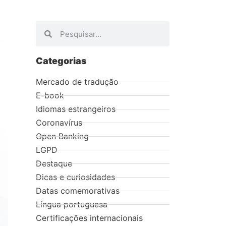
Categorias
Mercado de tradução
E-book
Idiomas estrangeiros
Coronavírus
Open Banking
LGPD
Destaque
Dicas e curiosidades
Datas comemorativas
Língua portuguesa
Certificações internacionais