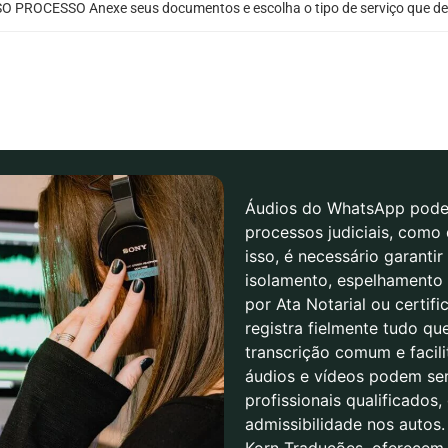
O PROCESSO Anexe seus documentos e escolha o tipo de serviço que de
Áudios do WhatsApp podem
processos judiciais, como 
isso, é necessário garanti
isolamento, espelhamento 
por Ata Notarial ou certifi
registra fielmente tudo qu
transcrição comum e facil
áudios e vídeos podem se
profissionais qualificados,
admissibilidade nos autos
Korn Traduções, oferecem 