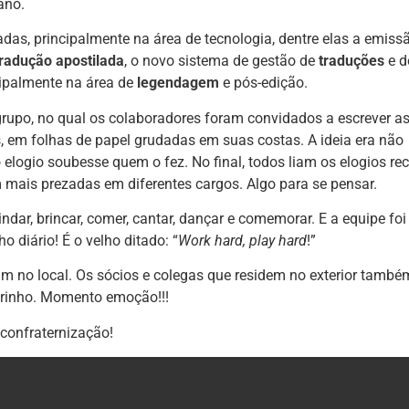
ano.
s, principalmente na área de tecnologia, dentre elas a emiss
tradução apostilada
, o novo sistema de gestão de
traduções
e d
ncipalmente na área de
legendagem
e pós-edição.
rupo, no qual os colaboradores foram convidados a escrever a
 em folhas de papel grudadas em suas costas. A ideia era não
 elogio soubesse quem o fez. No final, todos liam os elogios re
 mais prezadas em diferentes cargos. Algo para se pensar.
dar, brincar, comer, cantar, dançar e comemorar. E a equipe foi
 diário! É o velho ditado: “
Work hard, play hard
!”
am no local. Os sócios e colegas que residem no exterior també
rinho. Momento emoção!!!
confraternização!