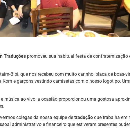
n Traduções
promoveu sua habitual festa de confraternização 
 Itaim-Bibi, que nos recebeu com muito carinho, placa de boas-v
da
Korn
e garçons vestindo camisetas com o nosso logotipo. Um
 e música ao vivo, a ocasião proporcionou uma gostosa aprox
es.
revermos colegas da nossa equipe de
tradução
que trabalha em 
pessoal administrativo e financeiro que estiveram presentes pud