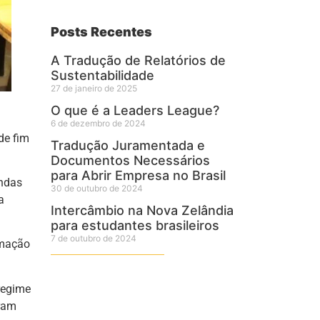
Posts Recentes
A Tradução de Relatórios de
Sustentabilidade
27 de janeiro de 2025
O que é a Leaders League?
6 de dezembro de 2024
de fim
Tradução Juramentada e
Documentos Necessários
para Abrir Empresa no Brasil
indas
30 de outubro de 2024
a
Intercâmbio na Nova Zelândia
para estudantes brasileiros
7 de outubro de 2024
imação
regime
eram