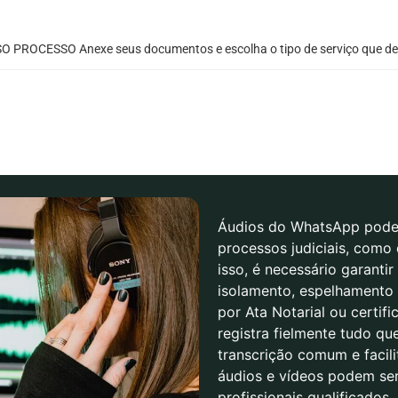
O PROCESSO Anexe seus documentos e escolha o tipo de serviço que de
Áudios do WhatsApp podem
processos judiciais, como 
isso, é necessário garanti
isolamento, espelhamento 
por Ata Notarial ou certifi
registra fielmente tudo qu
transcrição comum e facil
áudios e vídeos podem se
profissionais qualificados,