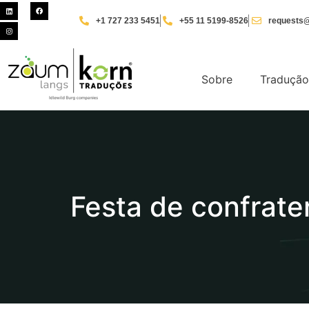
+1 727 233 5451
+55 11 5199-8526
requests@
Sobre
Tradução
Festa de confrate