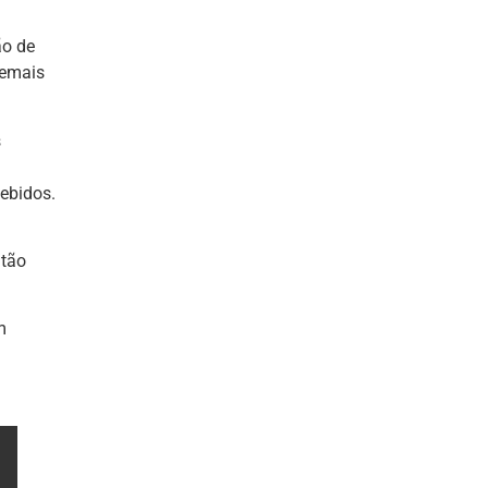
ão de
emais
s
cebidos.
 tão
m