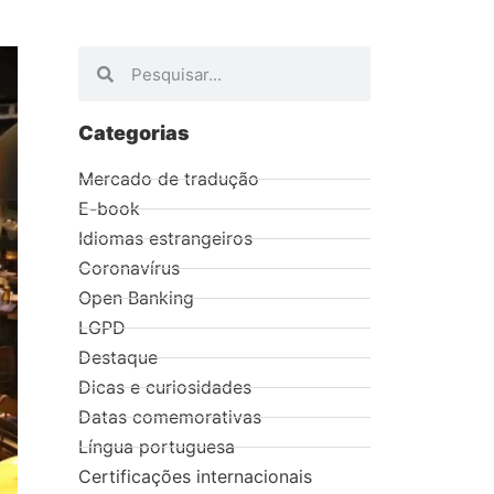
Categorias
Mercado de tradução
E-book
Idiomas estrangeiros
Coronavírus
Open Banking
LGPD
Destaque
Dicas e curiosidades
Datas comemorativas
Língua portuguesa
Certificações internacionais