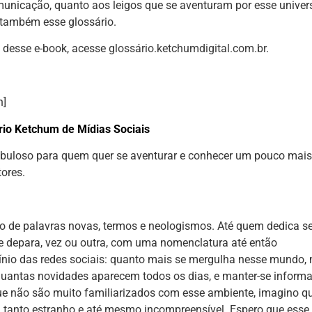
comunicação, quanto aos leigos que se aventuram por esse univer
também esse glossário.
s desse e-book, acesse
glossário.ketchumdigital.com.br
.
n]
rio Ketchum de Mídias Sociais
abuloso para quem quer se aventurar e conhecer um pouco mais
tores.
to de palavras novas, termos e neologismos. Até quem dedica s
se depara, vez ou outra, com uma nomenclatura até então
cínio das redes sociais: quanto mais se mergulha nesse mundo,
 quantas novidades aparecem todos os dias, e manter-se inform
que não são muito familiarizados com esse ambiente, imagino q
m tanto estranho e até mesmo incompreensível. Espero que esse