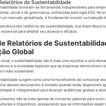
elatórios de Sustentabilidade
entabilidade tornaram-se ferramentas indispensáveis para emp
ental, social e de governança, conhecidas pela sigla ESG. No 
 um mercado globalizado, é fundamental investir na tradução
relevância dos relatórios de sustentabilidade, sua importância 
ssencial para ampliar seu alcance e eficácia.
e Relatórios de Sustentabilida
ão Global
o atual, a sustentabilidade não é mais uma escolha; é uma dem
idores e a sociedade esperam que as empresas demonstrem re
uro mais sustentável.
entabilidade surgem como uma forma eficiente de comunicar e
ance desses documentos é limitado quando estão disponíveis ap
bilidade é indispensável para alcançar audiências globais e dive
umentos não se trata apenas de converter palavras para outro 
culturais e linguísticos, assegurando que as informações seja