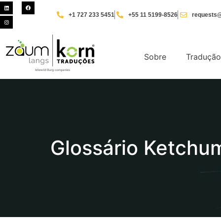
+1 727 233 5451
+55 11 5199-8526
requests@
Sobre
Tradução
Glossário Ketchum