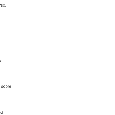
rso.
-
 sobre
eu