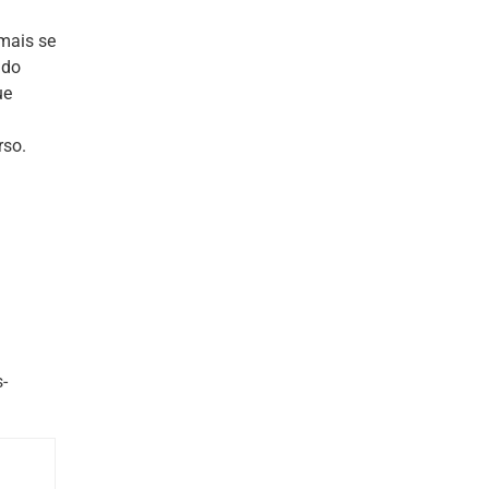
 mais se
ado
ue
rso.
-