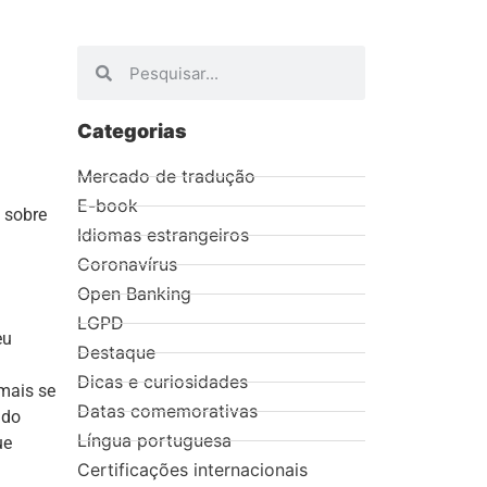
Categorias
Mercado de tradução
E-book
 sobre
Idiomas estrangeiros
Coronavírus
Open Banking
LGPD
eu
Destaque
Dicas e curiosidades
 mais se
Datas comemorativas
ado
Língua portuguesa
ue
Certificações internacionais