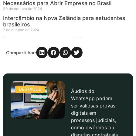
Necessários para Abrir Empresa no Brasil
30 de outubro de 2024
Intercâmbio na Nova Zelândia para estudantes
brasileiros
7 de outubro de 2024
Compartilhar:
DESTAQUE
Áudios do
WhatsApp podem
ser valiosas provas
digitais em
processos judiciais,
como divórcios ou
disputas contratuais.