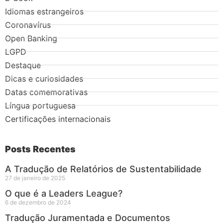
Idiomas estrangeiros
Coronavírus
Open Banking
LGPD
Destaque
Dicas e curiosidades
Datas comemorativas
Língua portuguesa
Certificações internacionais
Posts Recentes
A Tradução de Relatórios de Sustentabilidade
27 de janeiro de 2025
O que é a Leaders League?
6 de dezembro de 2024
Tradução Juramentada e Documentos