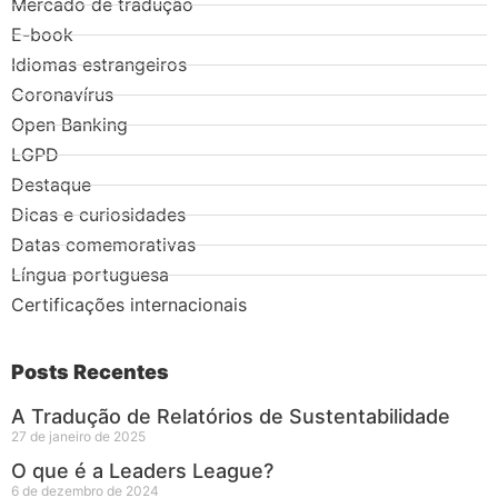
Mercado de tradução
E-book
Idiomas estrangeiros
Coronavírus
Open Banking
LGPD
Destaque
Dicas e curiosidades
Datas comemorativas
Língua portuguesa
Certificações internacionais
Posts Recentes
A Tradução de Relatórios de Sustentabilidade
27 de janeiro de 2025
O que é a Leaders League?
6 de dezembro de 2024