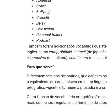
Apneísta
Botox
Bullying
Crossfit
Delay
Live-action
Personal trainer
Podcast
Também foram adicionados vocábulos que atesta
inglês, como
emoji, shiitaki, shimeji
(do japonês
cappuccino
(do italiano),
chimichurri
(do espanh
Para que serve?
Diferentemente dos dicionários, que definem os
o equivalente de cada palavra em outra língua, 
ortográfico vigente e também a prosódia e a or
Outra função do vocabulário ortográfico é most
mais ou menos irregulares do feminino de subs