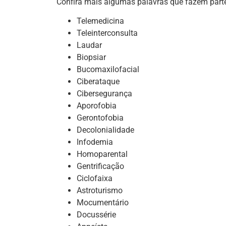
Confira mais algumas palavras que fazem part
Telemedicina
Teleinterconsulta
Laudar
Biopsiar
Bucomaxilofacial
Ciberataque
Cibersegurança
Aporofobia
Gerontofobia
Decolonialidade
Infodemia
Homoparental
Gentrificação
Ciclofaixa
Astroturismo
Mocumentário
Docussérie