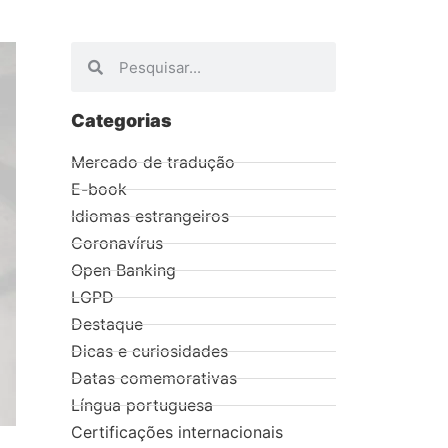
Categorias
Mercado de tradução
E-book
Idiomas estrangeiros
Coronavírus
Open Banking
LGPD
Destaque
Dicas e curiosidades
Datas comemorativas
Língua portuguesa
Certificações internacionais