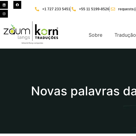
+1 727 233 5451
+55 11 5199-8526
requests@
Sobre
Tradução
Novas palavras d