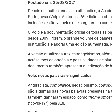
Postado em:
25/08/2021
Depois de muitos anos sem alterações, a
Acade
Portuguesa (Volp)
. Ao todo, a 6ª edição da obr
inclusões estão verbetes que surgiram no cont
O Volp é a documentação oficial de todas as pal
desde 2009. Porém, o grande volume de palavra
instituição a elaborar uma edição aumentada, r
A versão atualizada traz estrangeirismos, alé
acréscimos de ortoépia e possibilidades de plu
documento também apresenta a indicação de ho
Volp: novas palavras e significados
Antirracista,
compliance
, negacionismo,
cowork
são algumas das novas palavras presentes na 
também ganharam espaço, como “
home office
“
(“covid-19”) pela ABL.