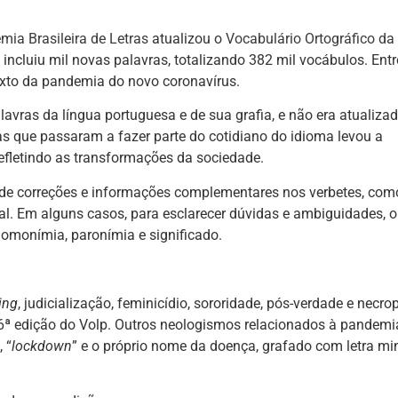
mia Brasileira de Letras
atualizou o
Vocabulário Ortográfico da
a incluiu mil novas palavras, totalizando 382 mil vocábulos. Entr
exto da pandemia do novo coronavírus.
avras da língua portuguesa e de sua grafia, e não era atualiza
s que passaram a fazer parte do cotidiano do idioma levou a
efletindo as transformações da sociedade.
m de correções e informações complementares nos verbetes, com
ral. Em alguns casos, para esclarecer dúvidas e ambiguidades, o
monímia, paronímia e significado.
ing
, judicialização, feminicídio, sororidade, pós-verdade e necrop
6ª edição do Volp. Outros neologismos relacionados à pandemi
, “
lockdown
” e o próprio nome da doença, grafado com letra mi