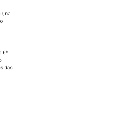
r, na
no
a 6ª
o
os das