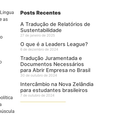
 Língua
Posts Recentes
e as
A Tradução de Relatórios de
Sustentabilidade
27 de janeiro de 2025
do
O que é a Leaders League?
6 de dezembro de 2024
Tradução Juramentada e
o
Documentos Necessários
para Abrir Empresa no Brasil
30 de outubro de 2024
Intercâmbio na Nova Zelândia
para estudantes brasileiros
7 de outubro de 2024
olítica
a
núscula