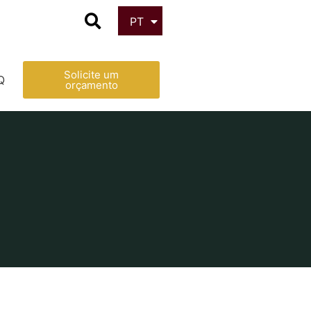
PT
ES
Solicite um
Q
orçamento