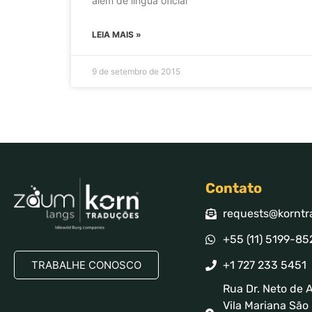
além de língua oficial
LEIA MAIS »
9 de setembro de 2015
Contato
requests@korntr
+55 (11) 5199-85
TRABALHE CONOSCO
+1 727 233 5451
Rua Dr. Neto de A
Vila Mariana São 