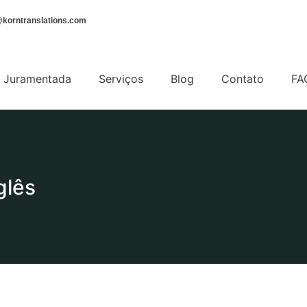
korntranslations.com
 Juramentada
Serviços
Blog
Contato
FA
glês