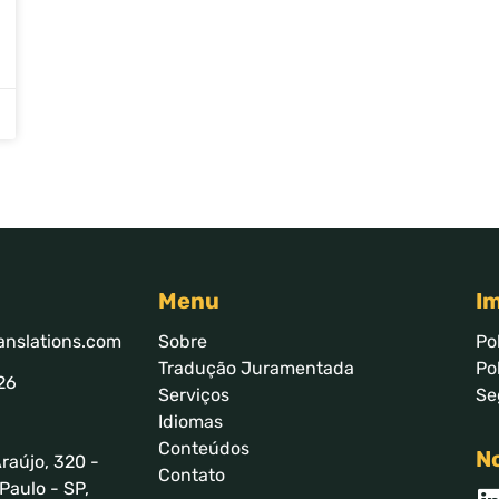
Menu
I
anslations.com
Sobre
Po
Tradução Juramentada
Po
26
Serviços
Se
Idiomas
Conteúdos
No
raújo, 320 -
Contato
Paulo - SP,