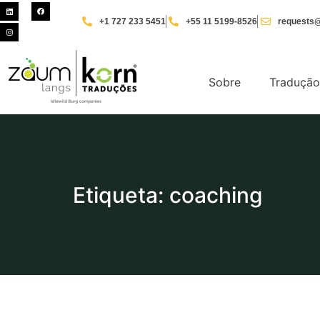
+1 727 233 5451
+55 11 5199-8526
requests@
Sobre
Tradução
Etiqueta: coaching