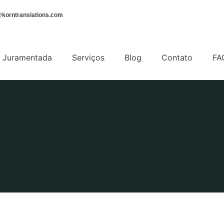
korntranslations.com
 Juramentada
Serviços
Blog
Contato
FA