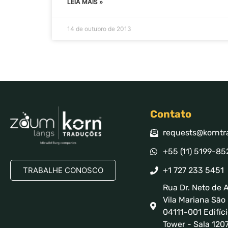
LEIA MAIS »
14 de outubro de 2013
Contato
requests@korntr
+55 (11) 5199-85
TRABALHE CONOSCO
+1 727 233 5451
Rua Dr. Neto de A
Vila Mariana São 
04111-001 Edifíci
Tower - Sala 120