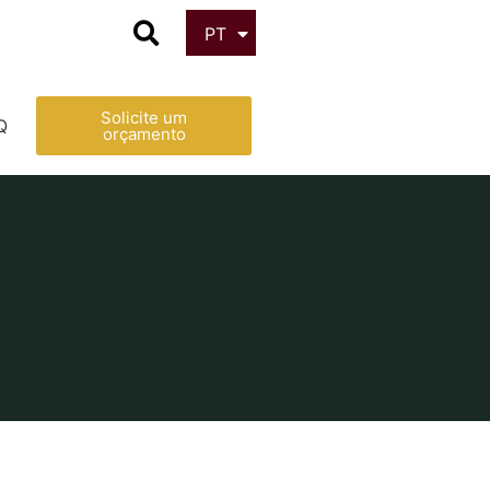
PT
ES
Solicite um
Q
orçamento