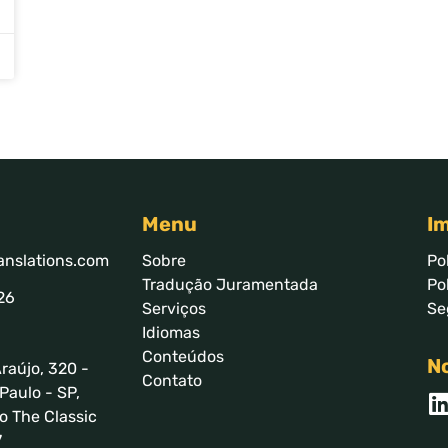
Menu
I
anslations.com
Sobre
Po
Tradução Juramentada
Po
26
Serviços
Se
Idiomas
Conteúdos
No
raújo, 320 -
Contato
Paulo - SP,
o The Classic
7