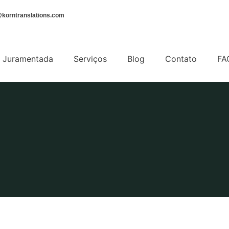
korntranslations.com
 Juramentada
Serviços
Blog
Contato
FA