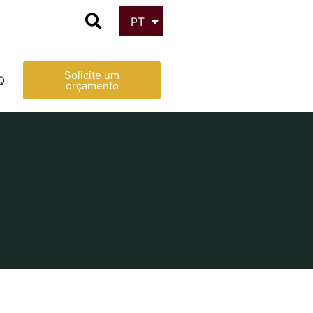
PT
ES
Solicite um
Q
orçamento