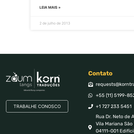
LEIA MAIS »
2 de julho de 2013
Contato
requests@korntr
+55 (11) 5199-85
TRABALHE CONOSCO
+1 727 233 5451
Rua Dr. Neto de A
Vila Mariana São 
04111-001 Edifíci