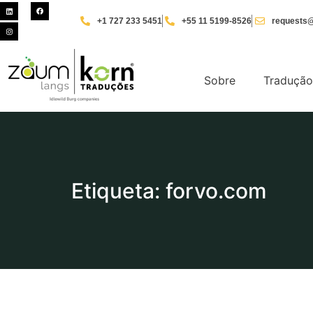
+1 727 233 5451
+55 11 5199-8526
requests@
Sobre
Tradução
Etiqueta: forvo.com