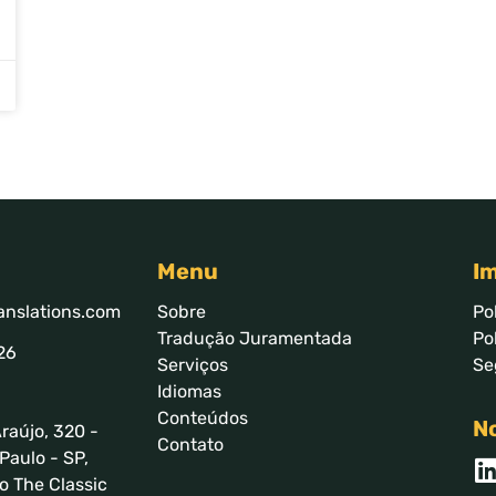
Menu
I
anslations.com
Sobre
Po
Tradução Juramentada
Po
26
Serviços
Se
Idiomas
Conteúdos
No
raújo, 320 -
Contato
Paulo - SP,
o The Classic