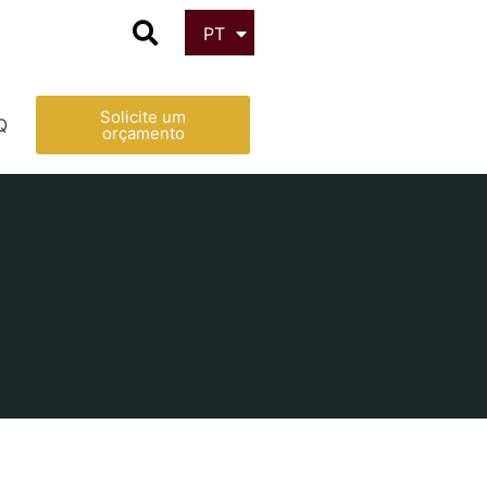
PT
ES
Solicite um
Q
orçamento