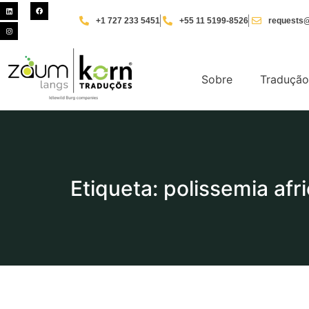
+1 727 233 5451
+55 11 5199-8526
requests@
Sobre
Tradução
Etiqueta: polissemia afr