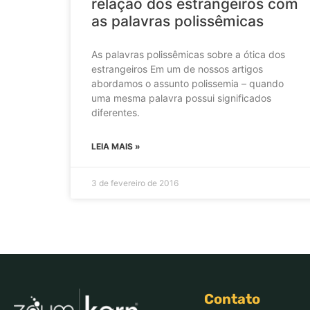
relação dos estrangeiros com
as palavras polissêmicas
As palavras polissêmicas sobre a ótica dos
estrangeiros Em um de nossos artigos
abordamos o assunto polissemia – quando
uma mesma palavra possui significados
diferentes.
LEIA MAIS »
3 de fevereiro de 2016
Contato