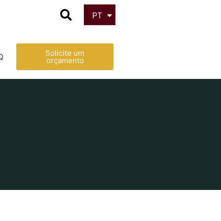
PT
ES
Solicite um
Q
orçamento