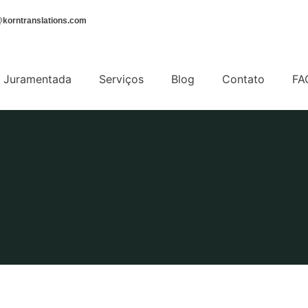
korntranslations.com
 Juramentada
Serviços
Blog
Contato
FA