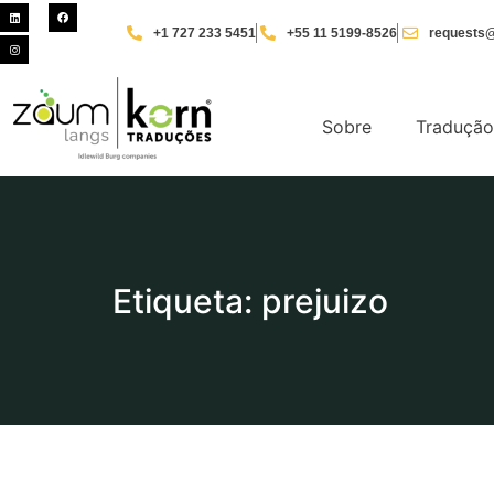
+1 727 233 5451
+55 11 5199-8526
requests@
Sobre
Tradução
Etiqueta: prejuizo