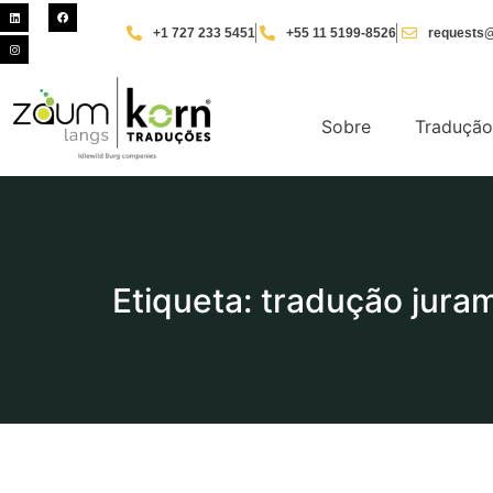
+1 727 233 5451
+55 11 5199-8526
requests@
Sobre
Tradução
Etiqueta: tradução jur