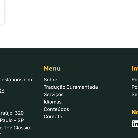
Menu
I
anslations.com
Sobre
Po
Tradução Juramentada
Po
26
Serviços
Se
Idiomas
Conteúdos
No
raújo, 320 -
Contato
Paulo - SP,
o The Classic
7