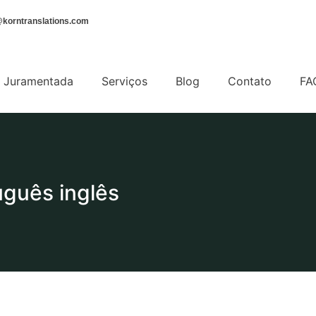
korntranslations.com
 Juramentada
Serviços
Blog
Contato
FA
uguês inglês