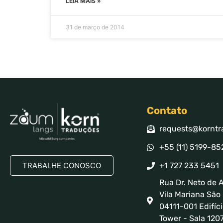
LEIA MAIS »
31 de março de 2014
Contato
requests@korntr
+55 (11) 5199-85
TRABALHE CONOSCO
+1 727 233 5451
Rua Dr. Neto de A
Vila Mariana São 
04111-001 Edifíci
Tower - Sala 120