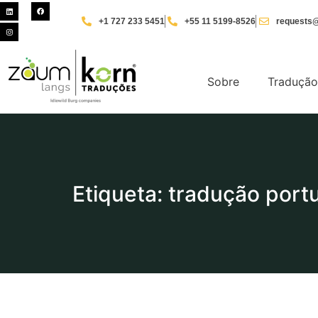
+1 727 233 5451
+55 11 5199-8526
requests@
Sobre
Tradução
Etiqueta: tradução port