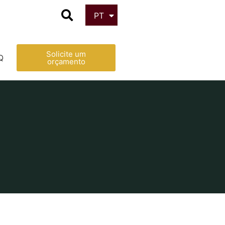
PT
ES
Solicite um
Q
orçamento