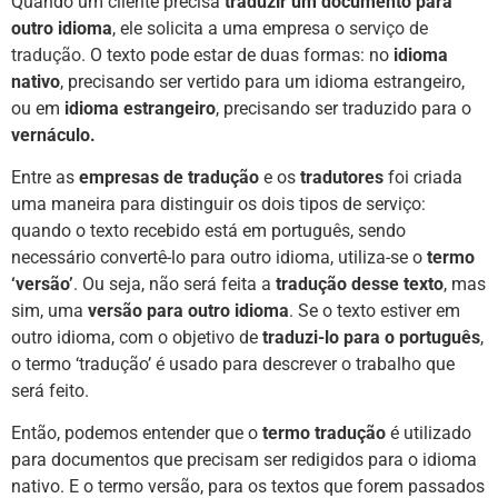
Quando um cliente precisa
traduzir um documento para
outro idioma
, ele solicita a uma empresa o
serviço de
tradução
. O texto pode estar de duas formas: no
idioma
nativo
, precisando ser vertido para um idioma estrangeiro,
ou em
idioma estrangeiro
, precisando ser traduzido para o
vernáculo.
Entre as
empresas de tradução
e os
tradutores
foi criada
uma maneira para distinguir os dois tipos de serviço:
quando o texto recebido está em português, sendo
necessário convertê-lo para outro idioma, utiliza-se o
termo
‘versão’
. Ou seja, não será feita a
tradução desse texto
, mas
sim, uma
versão para outro idioma
. Se o texto estiver em
outro idioma, com o objetivo de
traduzi-lo para o português
,
o termo ‘tradução’ é usado para descrever o trabalho que
será feito.
Então, podemos entender que o
termo tradução
é utilizado
para documentos que precisam ser redigidos para o idioma
nativo. E o termo versão, para os textos que forem passados