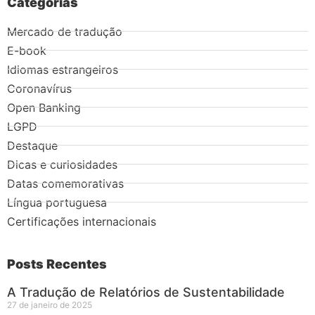
Categorias
Mercado de tradução
E-book
Idiomas estrangeiros
Coronavírus
Open Banking
LGPD
Destaque
Dicas e curiosidades
Datas comemorativas
Língua portuguesa
Certificações internacionais
Posts Recentes
A Tradução de Relatórios de Sustentabilidade
27 de janeiro de 2025