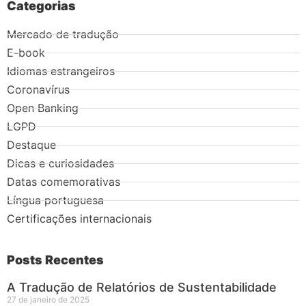
Categorias
Mercado de tradução
E-book
Idiomas estrangeiros
Coronavírus
Open Banking
LGPD
Destaque
Dicas e curiosidades
Datas comemorativas
Língua portuguesa
Certificações internacionais
Posts Recentes
A Tradução de Relatórios de Sustentabilidade
27 de janeiro de 2025