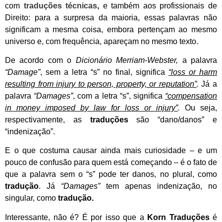
com
traduções técnicas
,
e também aos profissionais de
Direito: para a surpresa da maioria, essas palavras não
significam a mesma coisa, embora pertençam ao mesmo
universo e, com frequência, apareçam no mesmo texto.
De acordo com o
Dicionário
Merriam-Webster,
a palavra
“Damage”
, sem a letra “s” no final, significa
“loss or harm
resulting from injury to person, property, or reputation”
.
Já a
palavra
“Damages”
, com a letra “s”, significa
“compensation
in money imposed by law for loss or injury”
.
Ou seja,
respectivamente, as
traduções
são “dano/danos” e
“indenização”.
E o que costuma causar ainda mais curiosidade – e um
pouco de confusão para quem está começando – é o fato de
que a palavra sem o “s” pode ter danos, no plural, como
tradução
. Já
“Damages”
tem apenas indenização, no
singular, como
tradução.
Interessante, não é? É por isso que a
Korn Traduções
é