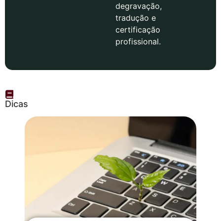
degravação,
tradução e
certificação
profissional.
Dicas