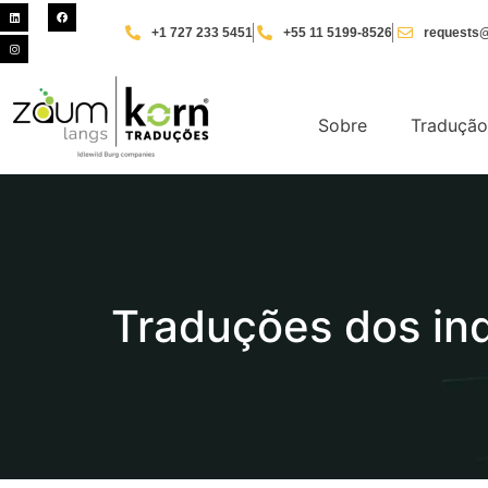
+1 727 233 5451
+55 11 5199-8526
requests@
Sobre
Tradução
Traduções dos ind