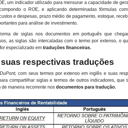
OE, um indicador utilizado para mensurar a capacidade de ger
ecompondo o ROE, e aplicando determinadas fórmulas co
re custos e despesas, prazo médio de pagamento, estoque, receb
portantes para análise de investimento.
 forma de siglas nos documentos em português que cheg
os, as siglas são intercaladas com o termo por extenso, o q
 for especializado em
traduções financeiras.
e suas respectivas traduções
 DuPont,
com seus termos por extenso em inglês e suas resp
ara compartilhar siglas e termos de outros indicadores, que
m de maneira recorrente nos
documentos para tradução.