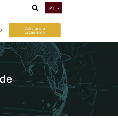
PT
ES
Solicite um
Q
orçamento
ade