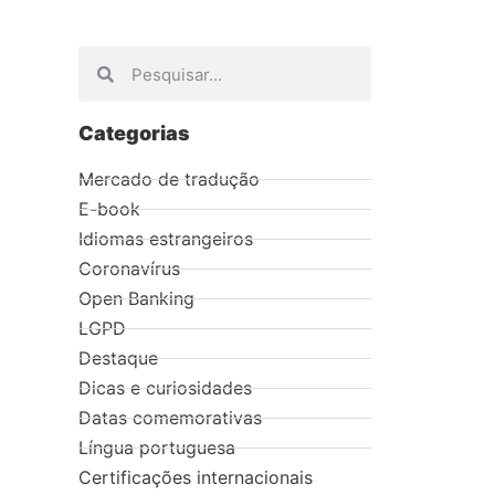
Categorias
Mercado de tradução
E-book
Idiomas estrangeiros
Coronavírus
Open Banking
LGPD
Destaque
Dicas e curiosidades
Datas comemorativas
Língua portuguesa
Certificações internacionais