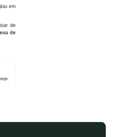
glas em
isar de
esa de
seja.