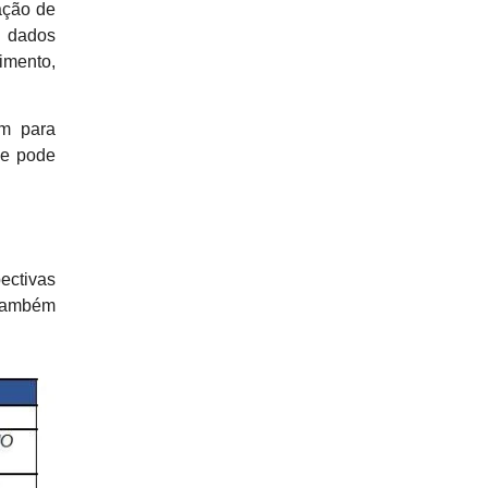
ação de
m dados
imento,
am para
ue pode
ectivas
 também